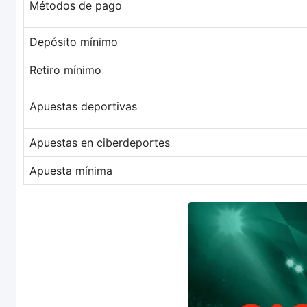
Métodos de pago
Depósito mínimo
Retiro mínimo
Apuestas deportivas
Apuestas en ciberdeportes
Apuesta mínima