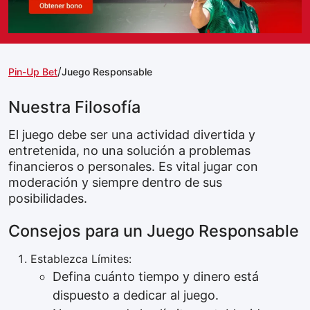
/
Pin-Up Bet
Juego Responsable
Nuestra Filosofía
El juego debe ser una actividad divertida y
entretenida, no una solución a problemas
financieros o personales. Es vital jugar con
moderación y siempre dentro de sus
posibilidades.
Consejos para un Juego Responsable
Establezca Límites:
Defina cuánto tiempo y dinero está
dispuesto a dedicar al juego.