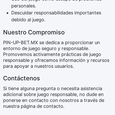
personales.
Descuidar responsabilidades importantes
debido al juego.
Nuestro Compromiso
PIN-UP-BET.MX se dedica a proporcionar un
entorno de juego seguro y responsable.
Promovemos activamente prácticas de juego
responsable y ofrecemos información y recursos
para apoyar a nuestros usuarios.
Contáctenos
Si tiene alguna pregunta o necesita asistencia
adicional sobre juego responsable, no dude en
ponerse en contacto con nosotros a través de
nuestra página de contacto.