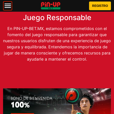
REGISTRO
Juego Responsable
En PIN-UP-BET.MX, estamos comprometidos con el
fomento del juego responsable para garantizar que
nuestros usuarios disfruten de una experiencia de juego
segura y equilibrada. Entendemos la importancia de
jugar de manera consciente y ofrecemos recursos para
ayudarle a mantener el control.