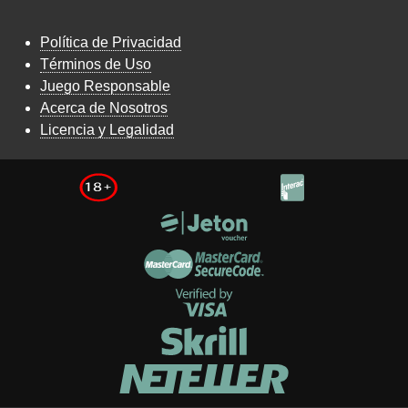
Política de Privacidad
Términos de Uso
Juego Responsable
Acerca de Nosotros
Licencia y Legalidad